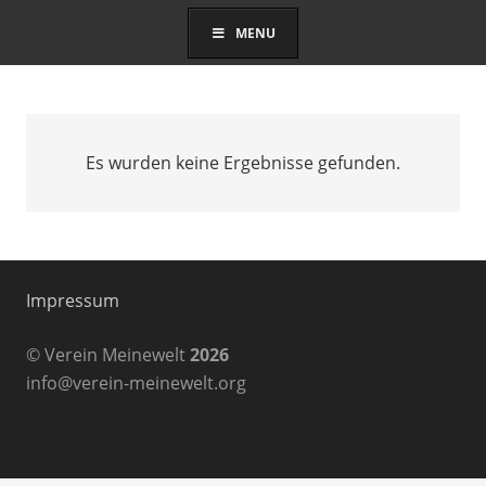
MENU
Es wurden keine Ergebnisse gefunden.
Impressum
© Verein Meinewelt
2026
info@verein-meinewelt.org