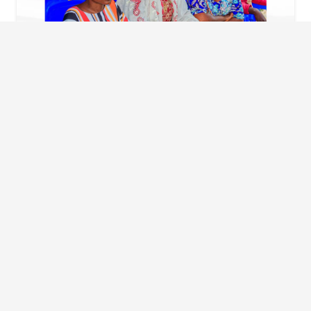
26 Juni um 1:22 pm Uhr
Projekt GNONNOU : Workshops zu
praktischer Ausbildung in Parakou