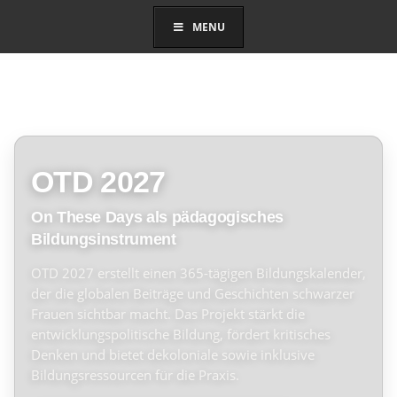
MENU
OTD 2027
On These Days als pädagogisches
Bildungsinstrument
OTD 2027 erstellt einen 365-tägigen Bildungskalender,
der die globalen Beiträge und Geschichten schwarzer
Frauen sichtbar macht. Das Projekt stärkt die
entwicklungspolitische Bildung, fördert kritisches
Denken und bietet dekoloniale sowie inklusive
Bildungsressourcen für die Praxis.