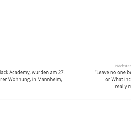
Nächster
 Black Academy, wurden am 27.
“Leave no one b
 ihrer Wohnung, in Mannheim,
or What inc
really 