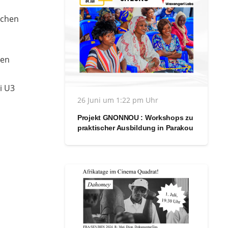
schen
men
i U3
26 Juni um 1:22 pm Uhr
Projekt GNONNOU : Workshops zu
praktischer Ausbildung in Parakou