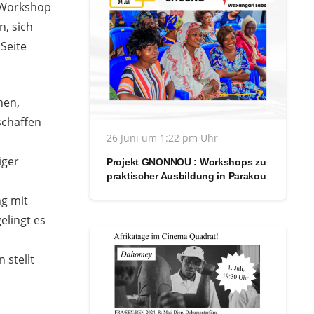
Workshop
n, sich
Seite
nen,
schaffen
26 Juni um 1:22 pm Uhr
iger
Projekt GNONNOU : Workshops zu
praktischer Ausbildung in Parakou
ng mit
elingt es
 stellt