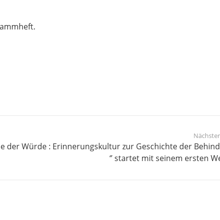
grammheft.
Nächster
eise der Würde : Erinnerungskultur zur Geschichte der Behin
‘’ startet mit seinem ersten W