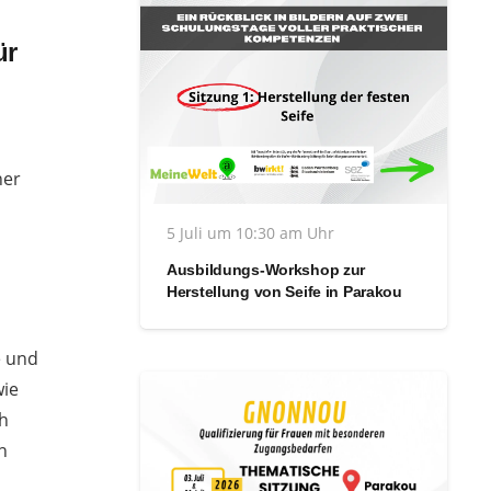
ür
her
5 Juli um 10:30 am Uhr
Ausbildungs-Workshop zur
Herstellung von Seife in Parakou
e und
wie
ch
n