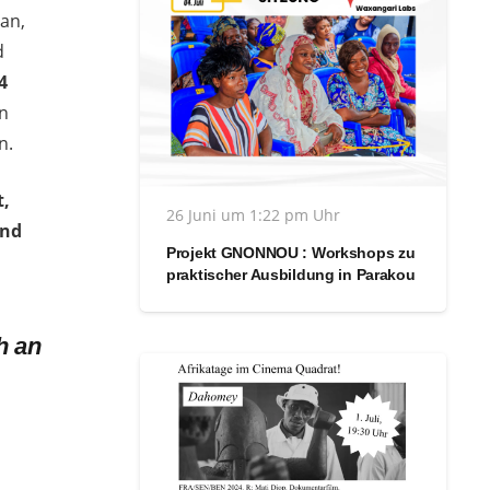
an,
d
4
en
n.
t,
26 Juni um 1:22 pm Uhr
und
Projekt GNONNOU : Workshops zu
praktischer Ausbildung in Parakou
h an