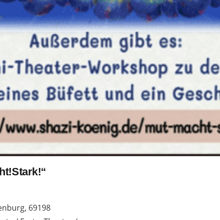
t!Stark!“
lenburg, 69198